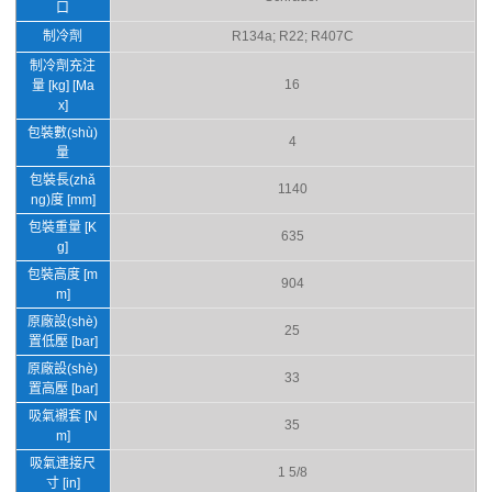
口
制冷劑
R134a; R22; R407C
制冷劑充注
16
量 [kg] [Ma
x]
包裝數(shù)
4
量
包裝長(zhǎ
1140
ng)度 [mm]
包裝重量 [K
635
g]
包裝高度 [m
904
m]
原廠設(shè)
25
置低壓 [bar]
原廠設(shè)
33
置高壓 [bar]
吸氣襯套 [N
35
m]
吸氣連接尺
1 5/8
寸 [in]