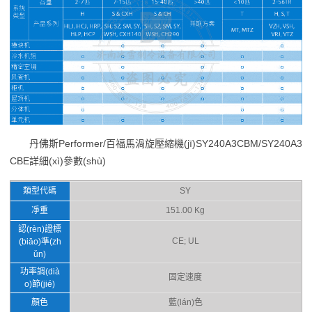
丹佛斯Performer/百福馬渦旋壓縮機(jī)SY240A3CBM/SY240A3
CBE詳細(xì)參數(shù)
類型代碼
SY
凈重
151.00 Kg
認(rèn)證標
CE; UL
(biāo)準(zh
ǔn)
功率調(dià
固定速度
o)節(jié)
顏色
藍(lán)色