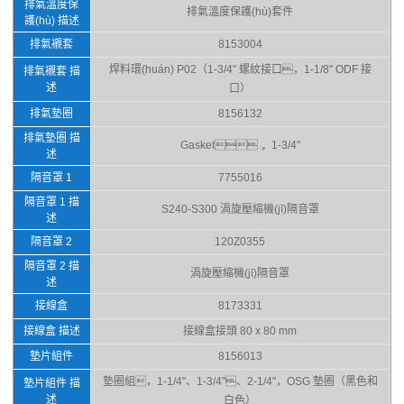
排氣溫度保
排氣溫度保護(hù)套件
護(hù) 描述
排氣襯套
8153004
焊料環(huán) P02（1-3/4" 螺紋接口，1-1/8" ODF 接
排氣襯套 描
述
口）
排氣墊圈
8156132
排氣墊圈 描
Gasket， 1-3/4"
述
隔音罩 1
7755016
隔音罩 1 描
S240-S300 渦旋壓縮機(jī)隔音罩
述
隔音罩 2
120Z0355
隔音罩 2 描
渦旋壓縮機(jī)隔音罩
述
接線盒
8173331
接線盒 描述
接線盒接頭 80 x 80 mm
墊片組件
8156013
墊圈組，1-1/4"、1-3/4"、2-1/4"，OSG 墊圈（黑色和
墊片組件 描
述
白色）