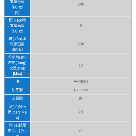
電壓低值
200
（60Hz）
[V]
標(biāo)稱
0
電壓高值
（50Hz）
標(biāo)稱
230
電壓高值
（60Hz）
每小時(shí)
啟動(dòng)
12
次數(shù)
[Max]
油
FVC68D
油平衡
1/2'' flare
泄壓閥
是
測(cè)試低
20
壓 [bar] [Ma
x]
測(cè)試壓
24
差 [bar] [Ma