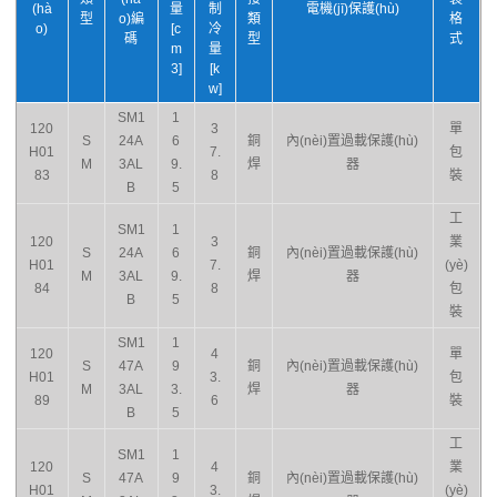
(hà
量
制
電機(jī)保護(hù)
型
o)編
類
格
o)
[c
冷
碼
型
式
m
量
3]
[k
w]
SM1
1
120
3
單
S
24A
6
銅
內(nèi)置過載保護(hù)
H01
7.
包
M
3AL
9.
焊
器
83
8
裝
B
5
工
SM1
1
120
3
業
S
24A
6
銅
內(nèi)置過載保護(hù)
H01
7.
(yè)
M
3AL
9.
焊
器
84
8
包
B
5
裝
SM1
1
120
4
單
S
47A
9
銅
內(nèi)置過載保護(hù)
H01
3.
包
M
3AL
3.
焊
器
89
6
裝
B
5
工
SM1
1
120
4
業
S
47A
9
銅
內(nèi)置過載保護(hù)
H01
3.
(yè)