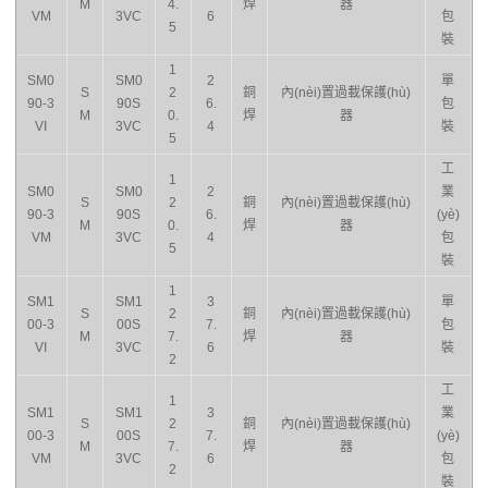
M
4.
焊
器
VM
3VC
6
包
5
裝
1
SM0
SM0
2
單
S
2
銅
內(nèi)置過載保護(hù)
90-3
90S
6.
包
M
0.
焊
器
VI
3VC
4
裝
5
工
1
SM0
SM0
2
業
S
2
銅
內(nèi)置過載保護(hù)
90-3
90S
6.
(yè)
M
0.
焊
器
VM
3VC
4
包
5
裝
1
SM1
SM1
3
單
S
2
銅
內(nèi)置過載保護(hù)
00-3
00S
7.
包
M
7.
焊
器
VI
3VC
6
裝
2
工
1
SM1
SM1
3
業
S
2
銅
內(nèi)置過載保護(hù)
00-3
00S
7.
(yè)
M
7.
焊
器
VM
3VC
6
包
2
裝