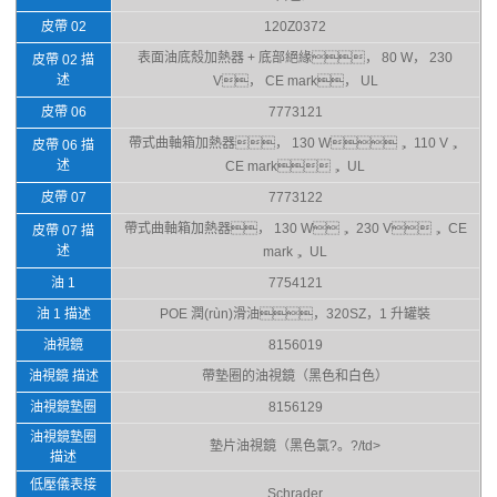
皮帶 02
120Z0372
表面油底殼加熱器 + 底部絕緣， 80 W， 230
皮帶 02 描
述
V， CE mark， UL
皮帶 06
7773121
帶式曲軸箱加熱器， 130 W， 110 V，
皮帶 06 描
述
CE mark， UL
皮帶 07
7773122
帶式曲軸箱加熱器， 130 W， 230 V， CE
皮帶 07 描
述
mark， UL
油 1
7754121
油 1 描述
POE 潤(rùn)滑油，320SZ，1 升罐裝
油視鏡
8156019
油視鏡 描述
帶墊圈的油視鏡（黑色和白色）
油視鏡墊圈
8156129
油視鏡墊圈
墊片油視鏡（黑色氯?。?/td>
描述
低壓儀表接
Schrader