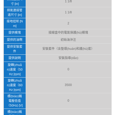
1 1/8
寸 [in]
排氣連接管
1 1/8
道尺寸 [in]
接地扭矩 [N
2
m]
提供模塊
接線盒中的電氣保護(hù)模塊
提供的油啊
初始油沖注
提供安裝套
安裝套件（含墊環(huán)和護(hù)套）
件
提供說明
安裝指導(dǎo)
旋轉(zhuǎ
0
n)速度（50
Hz [rpm]
旋轉(zhuǎ
3500
n)速度（60
Hz [rpm]
標(biāo)稱
0
電壓低值
（50Hz) [V]
標(biāo)稱