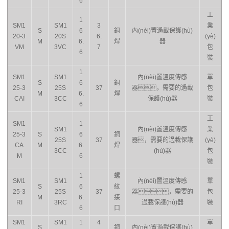
6
工
1
SM1
SM1
3
業
S
6
銅
內(nèi)置過載保護(hù)
20-3
20S
6.
(yè)
M
6.
焊
器
VM
3VC
7
包
6
裝
1
SM1
SM1
內(nèi)置溫度傳感
單
S
6
銅
25-3
25S
37
器，需要的過載
包
M
6.
焊
CAI
3CC
保護(hù)器
裝
6
工
SM1
1
SM1
內(nèi)置溫度傳感
業
25-3
S
6
銅
25S
37
器，需要的過載保護
(yè)
CA
M
6.
焊
3CC
(hù)器
包
M
6
裝
1
螺
SM1
SM1
內(nèi)置溫度傳感
單
S
6
紋
25-3
25S
37
器，需要的
包
M
6.
接
RI
3RC
過載保護(hù)器
裝
6
口
SM1
SM1
1
4
單
S
銅
內(nèi)置過載保護(hù)