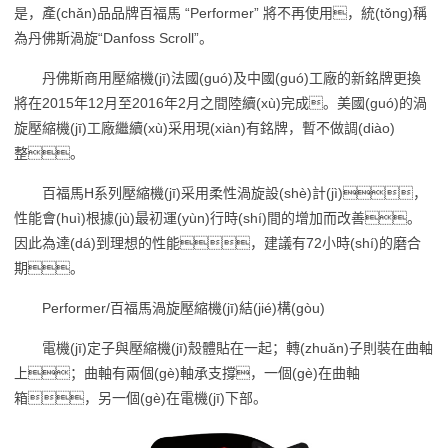
是，產(chǎn)品品牌百福馬 “Performer” 將不再使用，統(tǒng)稱
為丹佛斯渦旋“Danfoss Scroll”。
丹佛斯商用壓縮機(jī)法國(guó)及中國(guó)工廠的新銘牌更換
將在2015年12月至2016年2月之間陸續(xù)完成。美國(guó)的渦
旋壓縮機(jī)工廠繼續(xù)采用現(xiàn)有銘牌，暫不做調(diào)
整。
百福馬H系列壓縮機(jī)采用柔性渦旋設(shè)計(jì)，
性能會(huì)根據(jù)最初運(yùn)行時(shí)間的增加而改善。
因此為達(dá)到理想的性能，建議有72小時(shí)的磨合
期。
Performer/百福馬渦旋壓縮機(jī)結(jié)構(gòu)
電機(jī)定子與壓縮機(jī)殼體貼在一起；轉(zhuǎn)子則裝在曲軸
上；曲軸有兩個(gè)軸承支撐，一個(gè)在曲軸
箱，另一個(gè)在電機(jī)下部。