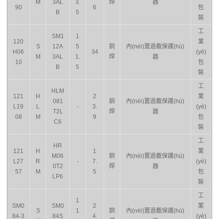
M
3AL
3.
焊
器
90
6
包
B
5
裝
工
SM1
1
120
業
S
12A
5
銅
內(nèi)置過載保護(hù)
H06
34
(yè)
M
3AL
1.
焊
器
10
包
B
5
裝
工
HLM
121
H
2
業
081
銅
內(nèi)置過載保護(hù)
L19
L
-
3.
(yè)
T2L
焊
器
08
M
9
包
C6
裝
工
HR
121
H
1
業
M06
銅
內(nèi)置過載保護(hù)
L27
R
-
7.
(yè)
0T2
焊
器
57
M
5
包
LP6
裝
工
1
SM0
SM0
2
業
S
1
銅
內(nèi)置過載保護(hù)
84-3
84S
4.
(yè)