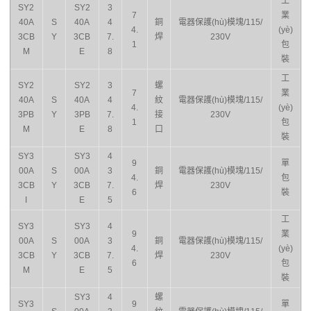
工
SY2
SY2
3
7
業
40A
S
40A
4
銅
電器保護(hù)模塊/115/
4.
(yè)
3CB
Y
3CB
7.
焊
230V
1
包
M
E
8
裝
工
SY2
SY2
3
螺
7
業
40A
S
40A
4
紋
電器保護(hù)模塊/115/
4.
(yè)
3PB
Y
3PB
7.
接
230V
1
包
M
E
8
口
裝
SY3
SY3
4
9
單
00A
S
00A
3
銅
電器保護(hù)模塊/115/
4.
包
3CB
Y
3CB
7.
焊
230V
6
裝
I
E
5
工
SY3
SY3
4
9
業
00A
S
00A
3
銅
電器保護(hù)模塊/115/
4.
(yè)
3CB
Y
3CB
7.
焊
230V
6
包
M
E
5
裝
SY3
4
螺
SY3
9
單