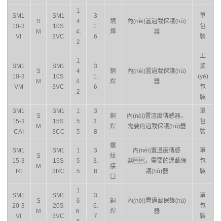
1
SM1
SM1
3
單
S
4
銅
內(nèi)置過載保護(hù)
10-3
10S
1.
包
M
4.
焊
器
VI
3VC
6
裝
2
工
1
SM1
SM1
3
業
S
4
銅
內(nèi)置過載保護(hù)
10-3
10S
1.
(yè)
M
4.
焊
器
VM
3VC
6
包
2
裝
SM1
SM1
1
3
單
S
銅
內(nèi)置溫度傳感器，
15-3
15S
5
3.
包
M
焊
需要的過載保護(hù)器
CAI
3CC
5
8
裝
螺
SM1
SM1
1
3
內(nèi)置溫度傳感
單
S
紋
15-3
15S
5
3.
器，需要的過載保
包
M
接
RI
3RC
5
8
護(hù)器
裝
口
1
SM1
SM1
3
單
S
6
銅
內(nèi)置過載保護(hù)
20-3
20S
6.
包
M
6.
焊
器
VI
3VC
7
裝