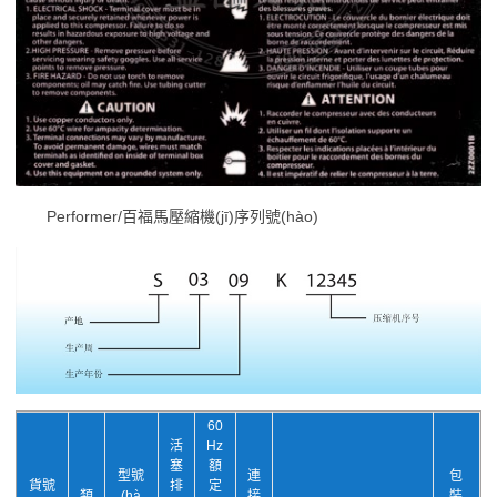
Performer/百福馬壓縮機(jī)序列號(hào)
60
活
Hz
塞
額
型號
連
包
貨號
排
定
類
(hà
接
裝