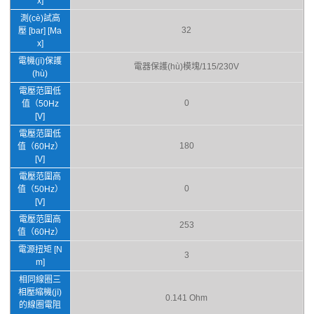
x]
測(cè)試高
32
壓 [bar] [Ma
x]
電機(jī)保護
電器保護(hù)模塊/115/230V
(hù)
電壓范圍低
0
值（50Hz
[V]
電壓范圍低
180
值（60Hz）
[V]
電壓范圍高
0
值（50Hz）
[V]
電壓范圍高
253
值（60Hz）
電源扭矩 [N
3
m]
相同線圈三
相壓縮機(jī)
0.141 Ohm
的線圈電阻