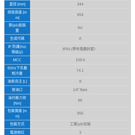
直徑 [mm]
344
排放高度 [m
654
m]
節(jié)能裝
No
置
生成代碼
A
IP 防護(hù)
IP54 (帶有電纜封套）
等級(jí)
MCC
109 A
60Hz下名義
74.1
制冷量
油氣充注 [L]
8
放油口
1/4'' flare
油均衡力矩
66
[Nm]
包裝寬度 [m
950
m]
包裝方式
工業(yè)包裝
電源相位
3