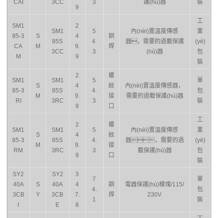
CAI
3CC
3
護(hù)器
裝
9
工
SM1
2
SM1
5
內(nèi)置溫度傳感
業
85-3
S
4
銅
85S
4.
器，需要的過載保護
(yè)
CA
M
9.
焊
3CC
3
(hù)器
包
M
9
裝
2
螺
SM1
SM1
5
單
S
4
紋
內(nèi)置溫度傳感器，
85-3
85S
4.
包
M
9.
接
需要的過載保護(hù)器
RI
3RC
3
裝
9
口
工
2
螺
SM1
SM1
5
內(nèi)置溫度傳感
業
S
4
紋
85-3
85S
4.
器，需要的過
(yè)
M
9.
接
RM
3RC
3
載保護(hù)器
包
9
口
裝
SY2
SY2
3
7
單
40A
S
40A
4
銅
電器保護(hù)模塊/115/
4.
包
3CB
Y
3CB
7.
焊
230V
1
裝
I
E
8