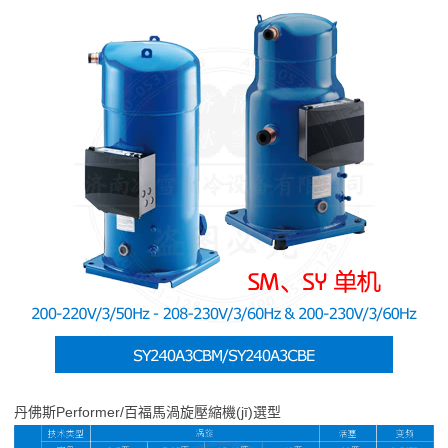
丹佛斯Performer/百福馬渦旋壓縮機(jī)選型