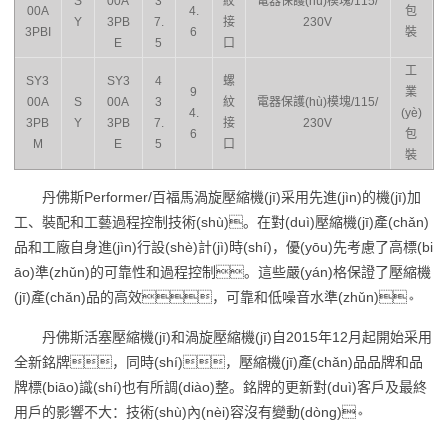
S
00A
3
紋
電器保護(hù)模塊/115/
00A
4.
包
Y
3PB
7.
接
230V
3PBI
6
裝
E
5
口
工
SY3
SY3
4
螺
9
業
00A
S
00A
3
紋
電器保護(hù)模塊/115/
4.
(yè)
3PB
Y
3PB
7.
接
230V
6
包
M
E
5
口
裝
丹佛斯Performer/百福馬渦旋壓縮機(jī)采用先進(jìn)的機(jī)加
工、裝配和工藝過程控制技術(shù)。在對(duì)壓縮機(jī)產(chǎn)
品和工廠自身進(jìn)行設(shè)計(jì)時(shí)，優(yōu)先考慮了高標(bi
āo)準(zhǔn)的可靠性和過程控制。這些嚴(yán)格保證了壓縮機
(jī)產(chǎn)品的高效，可靠和低噪音水準(zhǔn)。
丹佛斯活塞壓縮機(jī)和渦旋壓縮機(jī)自2015年12月起開始采用
全新銘牌，同時(shí)，壓縮機(jī)產(chǎn)品品牌和品
牌標(biāo)識(shí)也有所調(diào)整。銘牌的更新對(duì)客戶及最終
用戶的影響不大：技術(shù)內(nèi)容沒有變動(dòng)。