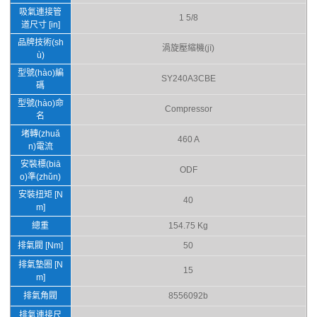
吸氣連接管
1 5/8
道尺寸 [in]
品牌技術(sh
渦旋壓縮機(jī)
ù)
型號(hào)編
SY240A3CBE
碼
型號(hào)命
Compressor
名
堵轉(zhuǎ
460 A
n)電流
安裝標(biā
ODF
o)準(zhǔn)
安裝扭矩 [N
40
m]
總重
154.75 Kg
排氣閥 [Nm]
50
排氣墊圈 [N
15
m]
排氣角閥
8556092b
排氣連接尺