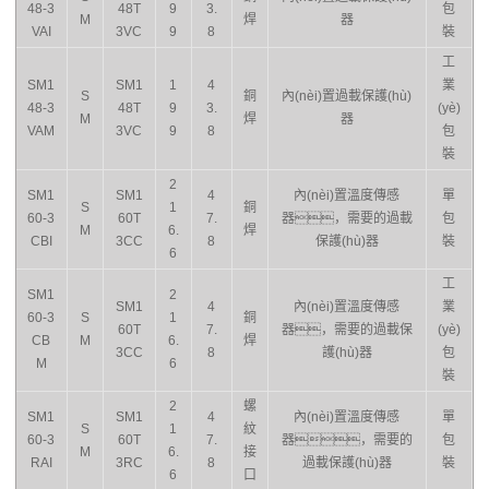
48-3
48T
9
3.
包
M
焊
器
VAI
3VC
9
8
裝
工
SM1
SM1
1
4
業
S
銅
內(nèi)置過載保護(hù)
48-3
48T
9
3.
(yè)
M
焊
器
VAM
3VC
9
8
包
裝
2
SM1
SM1
4
內(nèi)置溫度傳感
單
S
1
銅
60-3
60T
7.
器，需要的過載
包
M
6.
焊
CBI
3CC
8
保護(hù)器
裝
6
工
SM1
2
SM1
4
內(nèi)置溫度傳感
業
60-3
S
1
銅
60T
7.
器，需要的過載保
(yè)
CB
M
6.
焊
3CC
8
護(hù)器
包
M
6
裝
2
螺
SM1
SM1
4
內(nèi)置溫度傳感
單
S
1
紋
60-3
60T
7.
器，需要的
包
M
6.
接
RAI
3RC
8
過載保護(hù)器
裝
6
口