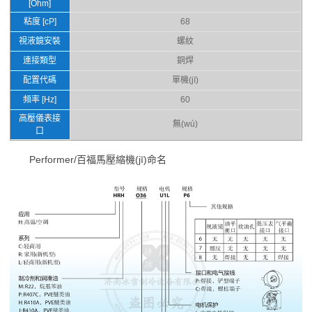
[Ohm]
粘度 [cP]
68
視液鏡安裝
螺紋
連接類型
銅焊
配置代碼
單機(jī)
頻率 [Hz]
60
高壓儀表接
無(wú)
口
Performer/百福馬壓縮機(jī)命名