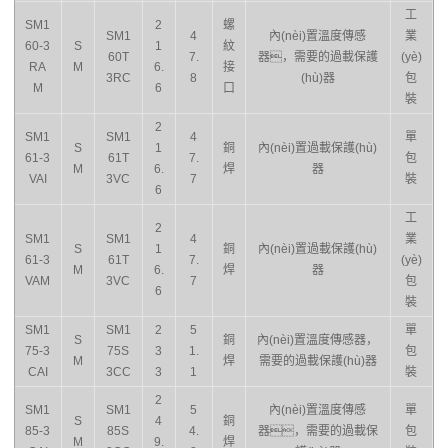
工
SM1
2
螺
SM1
4
內(nèi)置溫度傳感
業
60-3
S
1
紋
60T
7.
器，需要的過載保護
(yè)
RA
M
6.
接
3RC
8
(hù)器
包
M
6
口
裝
2
SM1
SM1
4
單
S
1
銅
內(nèi)置過載保護(hù)
61-3
61T
7.
包
M
6.
焊
器
VAI
3VC
7
裝
6
工
2
SM1
SM1
4
業
S
1
銅
內(nèi)置過載保護(hù)
61-3
61T
7.
(yè)
M
6.
焊
器
VAM
3VC
7
包
6
裝
SM1
SM1
2
5
單
S
銅
內(nèi)置溫度傳感器，
75-3
75S
3
1.
包
M
焊
需要的過載保護(hù)器
CAI
3CC
3
1
裝
2
SM1
SM1
5
內(nèi)置溫度傳感
單
S
4
銅
85-3
85S
4.
器，需要的過載保
包
M
9.
焊