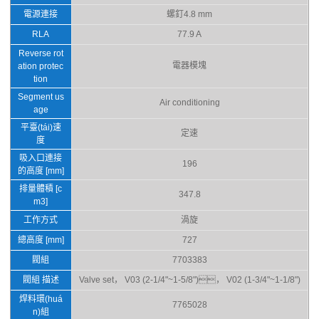
電源連接
螺釘4.8 mm
RLA
77.9 A
Reverse rot
電器模塊
ation protec
tion
Segment us
Air conditioning
age
平臺(tái)速
定速
度
吸入口連接
196
的高度 [mm]
排量體積 [c
347.8
m3]
工作方式
渦旋
總高度 [mm]
727
閥組
7703383
閥組 描述
Valve set， V03 (2-1/4"~1-5/8")， V02 (1-3/4"~1-1/8")
焊料環(huá
7765028
n)組