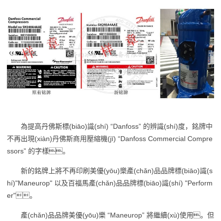
為提高丹佛斯標(biāo)識(shí) “Danfoss” 的辨識(shí)度，銘牌中
不再出現(xiàn)丹佛斯商用壓縮機(jī) “Danfoss Commercial Compre
ssors” 的字樣。
新的銘牌上將不再印刷美優(yōu)樂產(chǎn)品品牌標(biāo)識(s
hí)"Maneurop" 以及百福馬產(chǎn)品品牌標(biāo)識(shí) "Perform
er"。
產(chǎn)品品牌美優(yōu)樂 “Maneurop” 將繼續(xù)使用。但