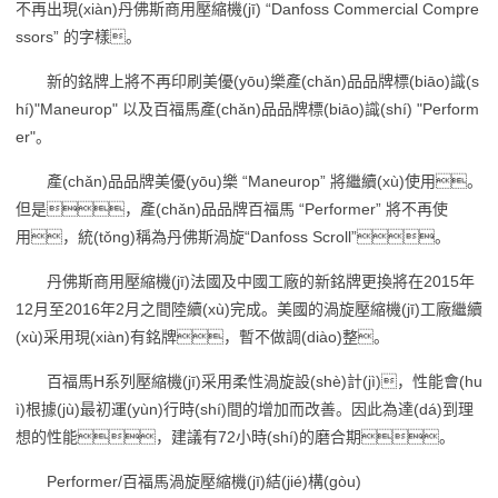
不再出現(xiàn)丹佛斯商用壓縮機(jī) “Danfoss Commercial Compre
ssors” 的字樣。
新的銘牌上將不再印刷美優(yōu)樂產(chǎn)品品牌標(biāo)識(s
hí)"Maneurop" 以及百福馬產(chǎn)品品牌標(biāo)識(shí) "Perform
er"。
產(chǎn)品品牌美優(yōu)樂 “Maneurop” 將繼續(xù)使用。
但是，產(chǎn)品品牌百福馬 “Performer” 將不再使
用，統(tǒng)稱為丹佛斯渦旋“Danfoss Scroll”。
丹佛斯商用壓縮機(jī)法國及中國工廠的新銘牌更換將在2015年
12月至2016年2月之間陸續(xù)完成。美國的渦旋壓縮機(jī)工廠繼續
(xù)采用現(xiàn)有銘牌，暫不做調(diào)整。
百福馬H系列壓縮機(jī)采用柔性渦旋設(shè)計(jì)，性能會(hu
ì)根據(jù)最初運(yùn)行時(shí)間的增加而改善。因此為達(dá)到理
想的性能，建議有72小時(shí)的磨合期。
Performer/百福馬渦旋壓縮機(jī)結(jié)構(gòu)