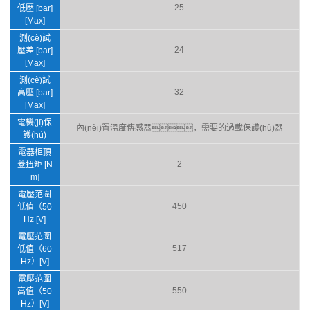
25
低壓 [bar]
[Max]
測(cè)試
24
壓差 [bar]
[Max]
測(cè)試
32
高壓 [bar]
[Max]
電機(jī)保
內(nèi)置溫度傳感器，需要的過載保護(hù)器
護(hù)
電器柜頂
2
蓋扭矩 [N
m]
電壓范圍
450
低值（50
Hz [V]
電壓范圍
517
低值（60
Hz）[V]
電壓范圍
550
高值（50
Hz）[V]