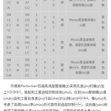
5
25
3.
器，需要的
包
-7C
M
S7
焊
5
8
過載保護(hù)器
裝
AI
CC
SM
SM
1
2
3
單
12
S
120
6
銅
內(nèi)置過載保護(h
7.
6.
包
0-7
M
S7
6.
焊
ù)器
3
7
裝
VI
VC
6
SM
SM
2
3
4
內(nèi)置溫度傳感
單
16
S
160
1
銅
5.
7.
器，需要的過載保護
包
0-7
M
T7
6.
焊
3
8
(hù)器
裝
CAI
CC
6
SM
SM
2
4
5
內(nèi)置溫度傳感
單
18
S
185
4
銅
1.
4.
器，需要的過載
包
5-7
M
S7
9.
焊
1
3
保護(hù)器
裝
CAI
CC
9
丹佛斯Performer/百福馬渦旋壓縮機(jī)采用先進(jìn)的機(jī)加
工、裝配和工藝過程控制技術(shù)。在對(duì)壓縮機(jī)產
(chǎn)品和工廠自身進(jìn)行設(shè)計(jì)時(shí)，優(yōu)先
考慮了高標(biāo)準(zhǔn)的可靠性和過程控制。這些嚴(yán)格
保證了壓縮機(jī)產(chǎn)品的高效，可靠和低噪音水準(zhǔn)。