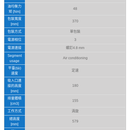
油均衡力
48
矩 [Nm]
包裝寬度
370
[mm]
包裝方式
單包裝
電源相位
3
電源連接
螺釘4.8 mm
Segment
Air conditioning
usage
平臺(tái)
定速
速度
吸入口連
180
接的高度
[mm]
排量體積
155
[cm3]
工作方式
渦旋
總高度
579
[mm]