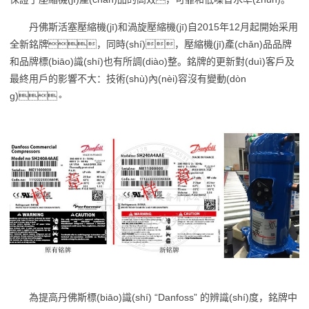
丹佛斯活塞壓縮機(jī)和渦旋壓縮機(jī)自2015年12月起開始采用
全新銘牌，同時(shí)，壓縮機(jī)產(chǎn)品品牌
和品牌標(biāo)識(shí)也有所調(diào)整。銘牌的更新對(duì)客戶及
最終用戶的影響不大：技術(shù)內(nèi)容沒有變動(dòn
g)。
為提高丹佛斯標(biāo)識(shí) “Danfoss” 的辨識(shí)度，銘牌中