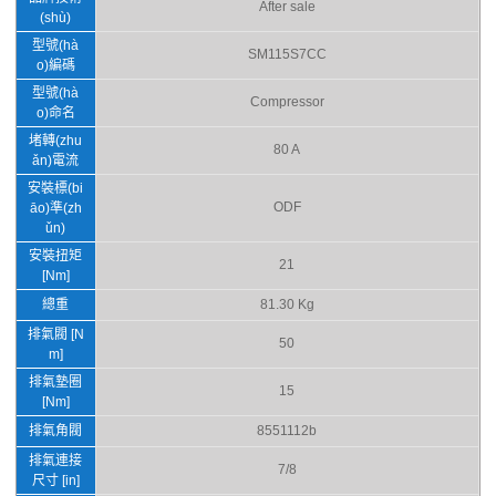
After sale
(shù)
型號(hà
SM115S7CC
o)編碼
型號(hà
Compressor
o)命名
堵轉(zhu
80 A
ǎn)電流
安裝標(bi
ODF
āo)準(zh
ǔn)
安裝扭矩
21
[Nm]
總重
81.30 Kg
排氣閥 [N
50
m]
排氣墊圈
15
[Nm]
排氣角閥
8551112b
排氣連接
7/8
尺寸 [in]