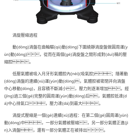
渦旋壓縮過程
動(dòng)渦盤在曲軸驅(qū)動(dòng)下圍繞靜渦旋盤做圓周運(y
ùn)動(dòng)，從而在兩個(gè)渦旋盤之間形成對(duì)稱的壓
縮腔。
低壓氣體被吸入月牙形氣體腔內(nèi)(吸氣腔)；隨著動
(dòng)渦盤的連續(xù)運(yùn)動(dòng)，氣體腔被密閉并向渦盤
中心移動(dòng)，且容積不斷減小，壓力則逐漸增加。經
(jīng)過三個(gè)完整的圓周運(yùn)動(dòng)后，氣體腔抵達(d
á)中心排氣口，壓力達(dá)到最大。
渦旋式壓縮是一個(gè)連續(xù)過程：在第二個(gè)圓周運(yùn)
動(dòng)中，一部分氣體被壓縮，另一部分氣體正進(jì
n)入渦盤，還有一部分氣體正在被排出。