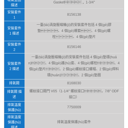
Gasket， 1-3/4"
描述
安裝套件
8156138
1
一臺(tái)渦旋壓縮機(jī)的安裝套件包括 4 個(gè)膠
安裝套件
墊、4 個(gè)襯套、4 個(gè)螺
1 描述
栓、4 個(gè)墊片
安裝套件
8156146
2
一臺(tái)渦旋壓縮機(jī)的安裝套件包括 4 個(gè)墊環(huá
n)、4 個(gè)護(hù)套、4 個(gè)螺栓、4
安裝套件
2 描述
個(gè)墊片、2 個(gè)螺紋接口螺帽、2 個(gè)焊料
環(huán)、2 個(gè)墊圈
排氣閥
8168030
螺紋接口閥門 V05（1-1/4" 螺紋接口，7/8" ODF
排氣閥 描
述
接口）
排氣溫度
7750009
保護(hù)
排氣溫度
排氣溫度保護(hù)套件
保護(hù)
描述