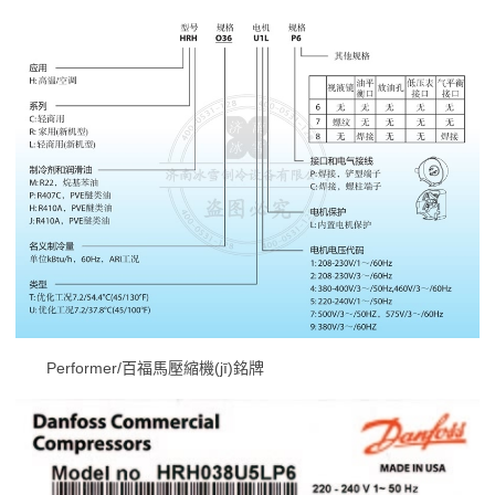
Performer/百福馬壓縮機(jī)銘牌