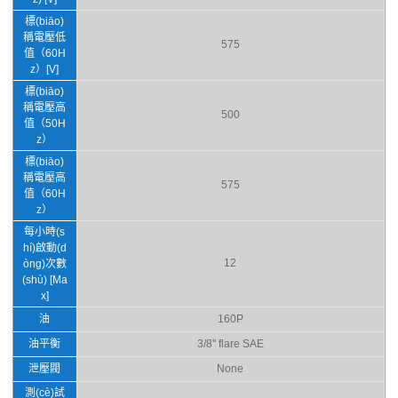
標(biāo)
稱電壓低
575
值（60H
z）[V]
標(biāo)
稱電壓高
500
值（50H
z）
標(biāo)
稱電壓高
575
值（60H
z）
每小時(s
hí)啟動(d
12
òng)次數
(shù) [Ma
x]
油
160P
油平衡
3/8'' flare SAE
泄壓閥
None
測(cè)試