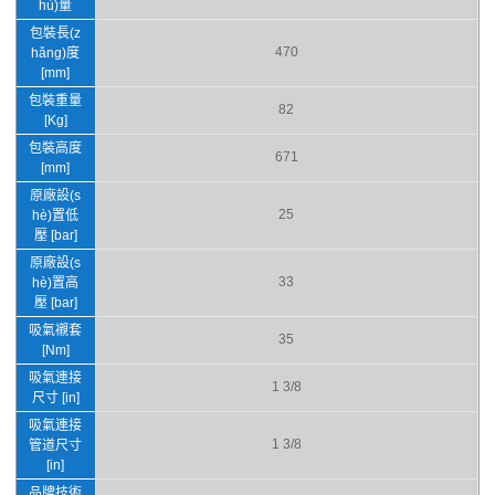
hù)量
包裝長(z
470
hǎng)度
[mm]
包裝重量
82
[Kg]
包裝高度
671
[mm]
原廠設(s
25
hè)置低
壓 [bar]
原廠設(s
33
hè)置高
壓 [bar]
吸氣襯套
35
[Nm]
吸氣連接
1 3/8
尺寸 [in]
吸氣連接
1 3/8
管道尺寸
[in]
品牌技術