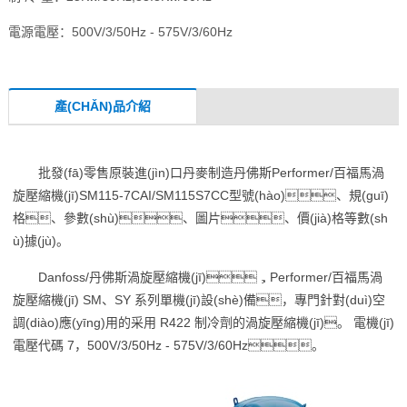
電源電壓：500V/3/50Hz - 575V/3/60Hz
產(CHǍN)品介紹
批發(fā)零售原裝進(jìn)口丹麥制造丹佛斯Performer/百福馬渦
旋壓縮機(jī)SM115-7CAI/SM115S7CC型號(hào)、規(guī)
格、參數(shù)、圖片、價(jià)格等數(sh
ù)據(jù)。
Danfoss/丹佛斯渦旋壓縮機(jī)，Performer/百福馬渦
旋壓縮機(jī) SM、SY 系列單機(jī)設(shè)備，專門針對(duì)空
調(diào)應(yīng)用的采用 R422 制冷劑的渦旋壓縮機(jī)。 電機(jī)
電壓代碼 7，500V/3/50Hz - 575V/3/60Hz。