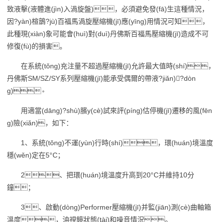
致液擊(液體進(jìn)入渦旋盤)，必須避免發(fā)生這種情況，
因?yàn)楦鶕?jù)百福馬渦旋壓縮機(jī)應(yīng)用情況可知，
此種現(xiàn)象可能會(huì)對(duì)丹佛斯百福馬壓縮機(jī)造成不可
修復(fù)的損害。
在系統(tǒng)充注量不超過壓縮機(jī)允許最大值時(shí)，
丹佛斯SM/SZ/SY系列壓縮機(jī)能承受偶爾的帶液?jiǎn)?dòn
g)。
用適當(dāng)?shù)臏y(cè)試來評(píng)估停機(jī)遷移的風(fēn
g)險(xiǎn)，如下：
1、系統(tǒng)不運(yùn)行時(shí)，環(huán)境溫度
穩(wěn)定在5°C；
2、把環(huán)境溫度升高到20°C并維持10分
鐘；
3、啟動(dòng)Performer壓縮機(jī)并監(jiān)測(cè)曲軸箱
溫度，油視鏡狀態(tài)和噪音情況。